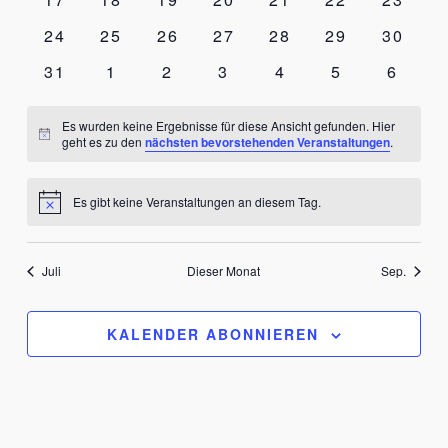
Veranstaltungen
Veranstaltungen
Veranstaltungen
Veranstaltungen
Veranstaltungen
Veranstaltun
Verans
0
0
0
0
0
0
0
24
25
26
27
28
29
30
Veranstaltungen
Veranstaltungen
Veranstaltungen
Veranstaltungen
Veranstaltungen
Veranstaltun
Verans
0
0
0
0
0
0
0
31
1
2
3
4
5
6
Veranstaltungen
Veranstaltungen
Veranstaltungen
Veranstaltungen
Veranstaltungen
Veranstaltun
Verans
Es wurden keine Ergebnisse für diese Ansicht gefunden. Hier
Hinweis
geht es zu den
nächsten bevorstehenden Veranstaltungen
.
Es gibt keine Veranstaltungen an diesem Tag.
Hinweis
Juli
Dieser Monat
Sep.
KALENDER ABONNIEREN